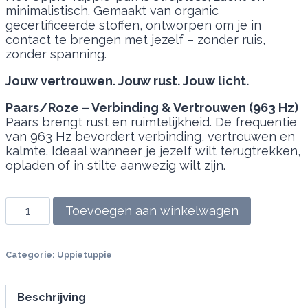
minimalistisch. Gemaakt van organic
gecertificeerde stoffen, ontworpen om je in
contact te brengen met jezelf – zonder ruis,
zonder spanning.
Jouw vertrouwen. Jouw rust. Jouw licht.
Paars/Roze – Verbinding & Vertrouwen (963 Hz)
Paars brengt rust en ruimtelijkheid. De frequentie
van 963 Hz bevordert verbinding, vertrouwen en
kalmte. Ideaal wanneer je jezelf wilt terugtrekken,
opladen of in stilte aanwezig wilt zijn.
Uppie
Toevoegen aan winkelwagen
Tuppie
–
Vrijheid
Categorie:
Uppietuppie
in
één
beweging
Beschrijving
-