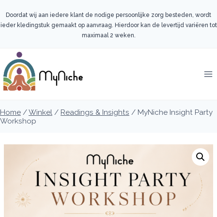
Doorgaan
naar
Doordat wij aan iedere klant de nodige persoonlijke zorg besteden, wordt
inhoud
ieder kledingstuk gemaakt op aanvraag. Hierdoor kan de levertijd variëren tot
maximaal 2 weken.
Home
/
Winkel
/
Readings & Insights
/
MyNiche Insight Party
Workshop