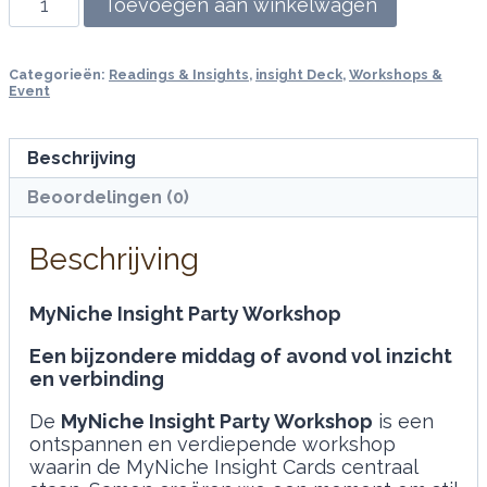
Toevoegen aan winkelwagen
Insight
Party
Workshop
Categorieën:
Readings & Insights
,
insight Deck
,
Workshops &
aantal
Event
Beschrijving
Beoordelingen (0)
Beschrijving
MyNiche Insight Party Workshop
Een bijzondere middag of avond vol inzicht
en verbinding
De
MyNiche Insight Party Workshop
is een
ontspannen en verdiepende workshop
waarin de MyNiche Insight Cards centraal